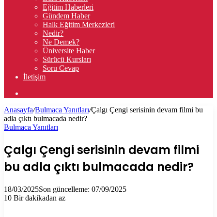
Eğitim Haberleri
Gündem Haber
Halk Eğitim Merkezleri
Nedir?
Ne Demek?
Üniversite Haber
Sürücü Kursları
Soru Cevap
İletişim
Arama
yap
Anasayfa
/
Bulmaca Yanıtları
/
Çalgı Çengi serisinin devam filmi bu
...
adla çıktı bulmacada nedir?
Bulmaca Yanıtları
Çalgı Çengi serisinin devam filmi
bu adla çıktı bulmacada nedir?
18/03/2025
Son güncelleme: 07/09/2025
10
Bir dakikadan az