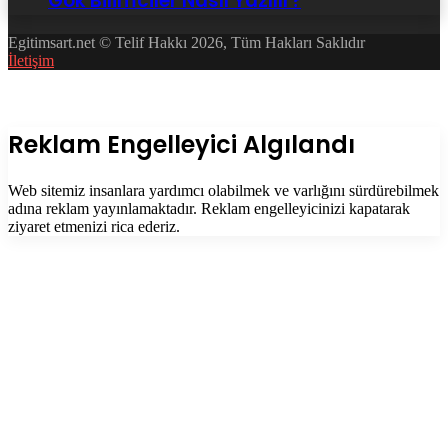
Gök Bilimciler Nasıl Yazılır?
Egitimsart.net © Telif Hakkı 2026, Tüm Hakları Saklıdır
İletişim
Facebook
Twitter
WhatsApp
Telegram
Başa
dön
tuşu
Kapalı
Reklam Engelleyici Algılandı
Web sitemiz insanlara yardımcı olabilmek ve varlığını sürdürebilmek
adına reklam yayınlamaktadır. Reklam engelleyicinizi kapatarak
ziyaret etmenizi rica ederiz.