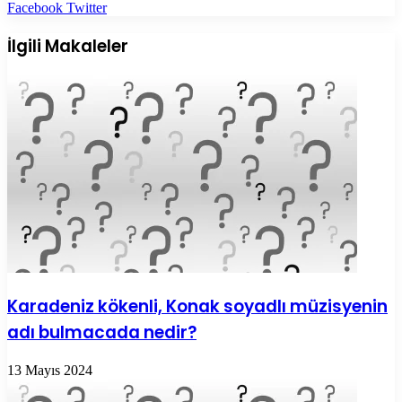
LinkedIn
Tumblr
Pinterest
Reddit
VKontakte
E-
Yazdır
Facebook
Twitter
Posta
ile
İlgili Makaleler
paylaş
Karadeniz kökenli, Konak soyadlı müzisyenin
adı bulmacada nedir?
13 Mayıs 2024