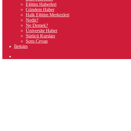
Eğitim Haberleri
Gündem Haber
Halk Eğitim Merkezleri
Nedir?
Ne Demek?
Üniversite Haber
Sürücü Kursları
Soru Cevap
İletişim
Arama
yap
...