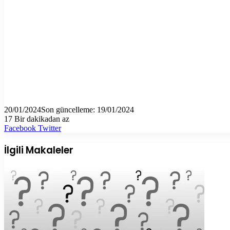
20/01/2024
Son güncelleme: 19/01/2024
17
Bir dakikadan az
LinkedIn
Tumblr
Pinterest
Reddit
VKontakte
E-
Yazdır
Facebook
Twitter
Posta
ile
İlgili Makaleler
paylaş