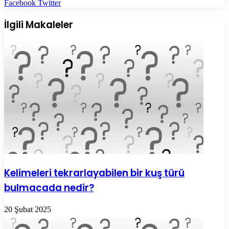
LinkedIn
Tumblr
Pinterest
Reddit
VKontakte
E-
Yazdır
Facebook
Twitter
Posta
ile
İlgili Makaleler
paylaş
Kelimeleri tekrarlayabilen bir kuş türü
bulmacada nedir?
20 Şubat 2025