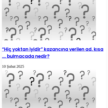
“Hiç yoktan iyidir” kazancına verilen ad, kısa
…. bulmacada nedir?
10 Şubat 2025