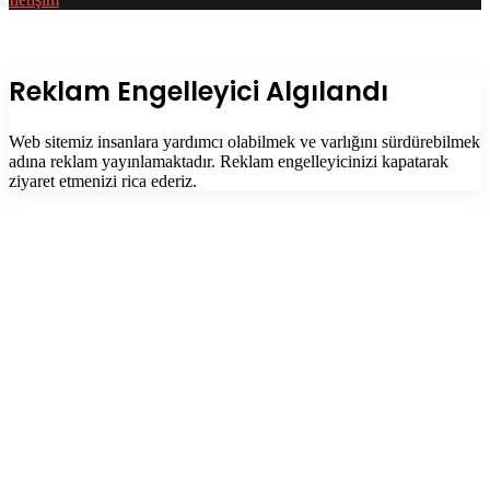
Facebook
Twitter
WhatsApp
Telegram
Başa
dön
tuşu
Kapalı
Reklam Engelleyici Algılandı
Web sitemiz insanlara yardımcı olabilmek ve varlığını sürdürebilmek
adına reklam yayınlamaktadır. Reklam engelleyicinizi kapatarak
ziyaret etmenizi rica ederiz.