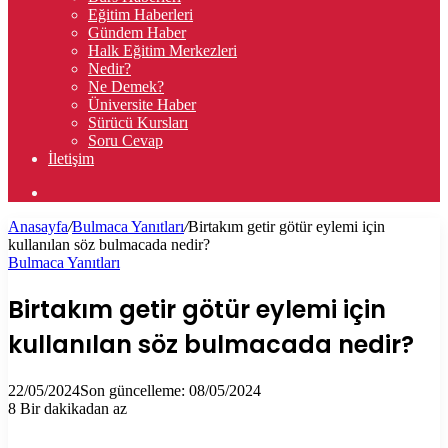
Eğitim Haberleri
Gündem Haber
Halk Eğitim Merkezleri
Nedir?
Ne Demek?
Üniversite Haber
Sürücü Kursları
Soru Cevap
İletişim
Arama
yap
Anasayfa
/
Bulmaca Yanıtları
/
Birtakım getir götür eylemi için
...
kullanılan söz bulmacada nedir?
Bulmaca Yanıtları
Birtakım getir götür eylemi için
kullanılan söz bulmacada nedir?
22/05/2024
Son güncelleme: 08/05/2024
8
Bir dakikadan az