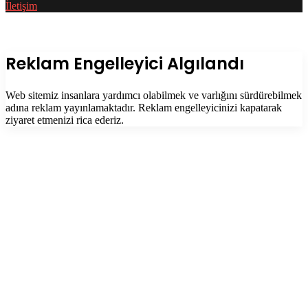
İletişim
Facebook
Twitter
WhatsApp
Telegram
Başa
dön
tuşu
Kapalı
Reklam Engelleyici Algılandı
Web sitemiz insanlara yardımcı olabilmek ve varlığını sürdürebilmek
adına reklam yayınlamaktadır. Reklam engelleyicinizi kapatarak
ziyaret etmenizi rica ederiz.