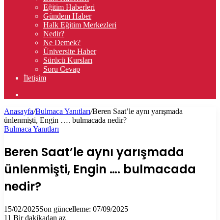
Eğitim Haberleri
Gündem Haber
Halk Eğitim Merkezleri
Nedir?
Ne Demek?
Üniversite Haber
Sürücü Kursları
Soru Cevap
İletişim
Arama
yap
Anasayfa
/
Bulmaca Yanıtları
/
Beren Saat’le aynı yarışmada
...
ünlenmişti, Engin …. bulmacada nedir?
Bulmaca Yanıtları
Beren Saat’le aynı yarışmada
ünlenmişti, Engin …. bulmacada
nedir?
15/02/2025
Son güncelleme: 07/09/2025
11
Bir dakikadan az