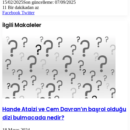
15/02/2025
Son güncelleme: 07/09/2025
11
Bir dakikadan az
LinkedIn
Tumblr
Pinterest
Reddit
VKontakte
E-
Yazdır
Facebook
Twitter
Posta
ile
İlgili Makaleler
paylaş
Hande Ataizi ve Cem Davran’ın başrol olduğu
dizi bulmacada nedir?
18 Mayıs 2024