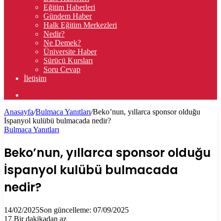
Eğitim Haberleri
Gündem Haber
Halk Eğitim Merkezleri
Nedir?
Ne Demek?
Üniversite Haber
Sürücü Kursları
Soru Cevap
İletişim
Arama
yap
Anasayfa
/
Bulmaca Yanıtları
/
Beko’nun, yıllarca sponsor olduğu
...
İspanyol kulübü bulmacada nedir?
Bulmaca Yanıtları
Beko’nun, yıllarca sponsor olduğu
İspanyol kulübü bulmacada
nedir?
14/02/2025
Son güncelleme: 07/09/2025
17
Bir dakikadan az