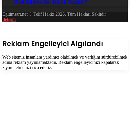
Gök Bilimciler Nasıl Yazılır?
Egitimsart.net © Telif Hakkı 2026, Tüm Hakları Saklıdır
İletişim
Facebook
Twitter
WhatsApp
Telegram
Başa
dön
tuşu
Kapalı
Reklam Engelleyici Algılandı
Web sitemiz insanlara yardımcı olabilmek ve varlığını sürdürebilmek
adına reklam yayınlamaktadır. Reklam engelleyicinizi kapatarak
ziyaret etmenizi rica ederiz.