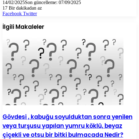
14/02/2025
Son güncelleme: 07/09/2025
17
Bir dakikadan az
LinkedIn
Tumblr
Pinterest
Reddit
VKontakte
E-
Yazdır
Facebook
Twitter
Posta
ile
İlgili Makaleler
paylaş
Gövdesi , kabuğu soyulduktan sonra yenilen
veya turşusu yapılan yumru köklü, beyaz
çiçekli ve otsu bir bitki bulmacada Nedir?