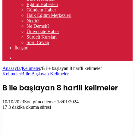
Eğitim Haberleri
Gündem Haber
Halk Eğitim Merkezleri
Nedir?
Ne Demek?
Üniversite Haber
Sürücü Kursları
Soru Cevap
İletişim
Arama
yap
Anasayfa
/
Kelimeler
/
B ile başlayan 8 harfli kelimeler
...
Kelimeler
B ile Başlayan Kelimeler
B ile başlayan 8 harfli kelimeler
10/10/2023
Son güncelleme: 18/01/2024
17
3 dakika okuma süresi