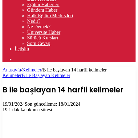
Eğitim Haberleri
Gündem Haber
Halk Eğitim Merkezleri
Nedir?
Ne Demek?
Üniversite Haber
Sürücü Kursları
Soru Cevap
İletişim
Arama
yap
Anasayfa
/
Kelimeler
/
B ile başlayan 14 harfli kelimeler
...
Kelimeler
B ile Başlayan Kelimeler
B ile başlayan 14 harfli kelimeler
19/01/2024
Son güncelleme: 18/01/2024
19
1 dakika okuma süresi