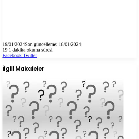
19/01/2024
Son güncelleme: 18/01/2024
19
1 dakika okuma süresi
LinkedIn
Tumblr
Pinterest
Reddit
VKontakte
E-
Yazdır
Facebook
Twitter
Posta
ile
İlgili Makaleler
paylaş