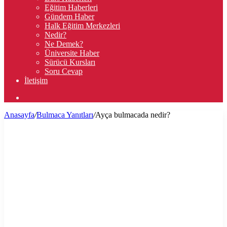
Eğitim Haberleri
Gündem Haber
Halk Eğitim Merkezleri
Nedir?
Ne Demek?
Üniversite Haber
Sürücü Kursları
Soru Cevap
İletişim
Arama
yap
Anasayfa
/
Bulmaca Yanıtları
/
Ayça bulmacada nedir?
...