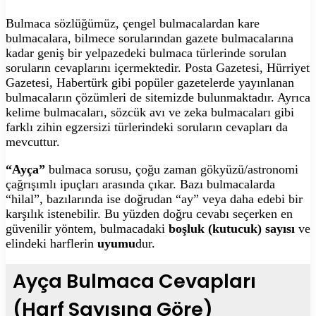
Bulmaca sözlüğümüz, çengel bulmacalardan kare
bulmacalara, bilmece sorularından gazete bulmacalarına
kadar geniş bir yelpazedeki bulmaca türlerinde sorulan
soruların cevaplarını içermektedir. Posta Gazetesi, Hürriyet
Gazetesi, Habertürk gibi popüler gazetelerde yayınlanan
bulmacaların çözümleri de sitemizde bulunmaktadır. Ayrıca
kelime bulmacaları, sözcük avı ve zeka bulmacaları gibi
farklı zihin egzersizi türlerindeki soruların cevapları da
mevcuttur.
“Ayça”
bulmaca sorusu, çoğu zaman gökyüzü/astronomi
çağrışımlı ipuçları arasında çıkar. Bazı bulmacalarda
“hilal”, bazılarında ise doğrudan “ay” veya daha edebi bir
karşılık istenebilir. Bu yüzden doğru cevabı seçerken en
güvenilir yöntem, bulmacadaki
boşluk (kutucuk) sayısı
ve
elindeki harflerin
uyumu
dur.
Ayça Bulmaca Cevapları
(Harf Sayısına Göre)