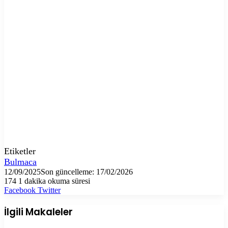
Etiketler
Bulmaca
12/09/2025
Son güncelleme: 17/02/2026
174
1 dakika okuma süresi
LinkedIn
Tumblr
Pinterest
Reddit
VKontakte
E-
Yazdır
Facebook
Twitter
Posta
ile
İlgili Makaleler
paylaş