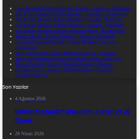
Gazi Mesleki Eğitim Merkezi: Telefon, Adres ve Bölümleri
Ahi Evren Mesleki Eğitim Merkezi (İstanbul / Sultangazi)
Ahi Evran Mesleki Eğitim Merkezi (Karatay / Konya)
Ahi Evran Mesleki Eğitim Merkezi (Ankara / Altındağ)
Karabağlar Mesleki Eğitim Merkezi (İzmir / Karabağlar)
Siteler Mesleki Eğitim Merkezi (Ankara / Altındağ)
Osman Düşüngel Mesleki Eğitim Merkezi (Kayseri /
Kocasinan)
100. Yıl Mesleki Eğitim Merkezi (Konya / Selçuklu)
Esenyurt Mesleki Eğitim Merkezi (İstanbul / Esenyurt)
Meram Mesleki Eğitim Merkezi (Konya / Meram)
Küçükçekmece Mesleki Eğitim Merkezi (İstanbul /
Küçükçekmece)
Son Yazılar
4 Ağustos 2026
Benzetme Nedir? Unsurları, Türleri ve 30
Örnek
28 Nisan 2026