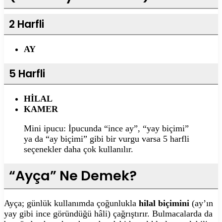
2 Harfli
AY
5 Harfli
HİLAL
KAMER
Mini ipucu: İpucunda “ince ay”, “yay biçimi”
ya da “ay biçimi” gibi bir vurgu varsa 5 harfli
seçenekler daha çok kullanılır.
“Ayça” Ne Demek?
Ayça; günlük kullanımda çoğunlukla
hilal biçimini
(ay’ın
yay gibi ince göründüğü hâli) çağrıştırır. Bulmacalarda da