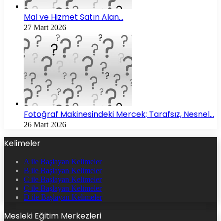
Mal ve Hizmet Satın Alan…
27 Mart 2026
Fotoğraf Makinesindeki Mercek; Tarafsız, Nesnel…
26 Mart 2026
Kelimeler
A ile Başlayan Kelimeler
B ile Başlayan Kelimeler
C ile Başlayan Kelimeler
Ç ile Başlayan Kelimeler
D ile Başlayan Kelimeler
Mesleki Eğitim Merkezleri