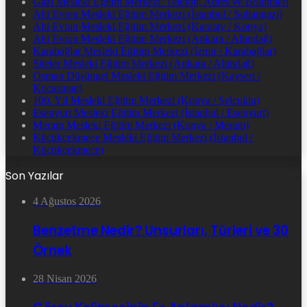
Gazi Mesleki Eğitim Merkezi: Telefon, Adres ve Bölümleri
Ahi Evren Mesleki Eğitim Merkezi (İstanbul / Sultangazi)
Ahi Evran Mesleki Eğitim Merkezi (Karatay / Konya)
Ahi Evran Mesleki Eğitim Merkezi (Ankara / Altındağ)
Karabağlar Mesleki Eğitim Merkezi (İzmir / Karabağlar)
Siteler Mesleki Eğitim Merkezi (Ankara / Altındağ)
Osman Düşüngel Mesleki Eğitim Merkezi (Kayseri /
Kocasinan)
100. Yıl Mesleki Eğitim Merkezi (Konya / Selçuklu)
Esenyurt Mesleki Eğitim Merkezi (İstanbul / Esenyurt)
Meram Mesleki Eğitim Merkezi (Konya / Meram)
Küçükçekmece Mesleki Eğitim Merkezi (İstanbul /
Küçükçekmece)
Son Yazılar
4 Ağustos 2026
Benzetme Nedir? Unsurları, Türleri ve 30
Örnek
28 Nisan 2026