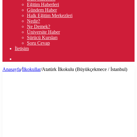
Eğitim Haberleri
Gündem Haber
Halk Eğitim Merkezleri
Nedir?
Ne Demek?
Üniversite Haber
Sürücü Kursları
Soru Cevap
İletişim
Arama
yap
Anasayfa
/
İlkokullar
/
Atatürk İlkokulu (Büyükçekmece / İstanbul)
...