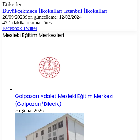
Etiketler
Büyükçekmece İlkokulları
İstanbul İlkokulları
28/09/2023
Son güncelleme: 12/02/2024
47
1 dakika okuma süresi
LinkedIn
Tumblr
Pinterest
Reddit
VKontakte
E-
Yazdır
Facebook
Twitter
Posta
Mesleki Eğitim Merkezleri
ile
paylaş
Gölpazarı Adalet Mesleki Eğitim Merkezi
(Gölpazarı/Bilecik)
26 Şubat 2026