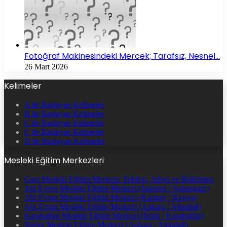
Fotoğraf Makinesindeki Mercek; Tarafsız, Nesnel…
26 Mart 2026
Kelimeler
A ile Başlayan Kelimeler
B ile Başlayan Kelimeler
C ile Başlayan Kelimeler
Ç ile Başlayan Kelimeler
D ile Başlayan Kelimeler
Mesleki Eğitim Merkezleri
Gazi Mesleki Eğitim Merkezi: Telefon, Adres ve Bölümleri
Ahi Evren Mesleki Eğitim Merkezi (İstanbul / Sultangazi)
Ahi Evran Mesleki Eğitim Merkezi (Karatay / Konya)
Ahi Evran Mesleki Eğitim Merkezi (Ankara / Altındağ)
Karabağlar Mesleki Eğitim Merkezi (İzmir / Karabağlar)
Siteler Mesleki Eğitim Merkezi (Ankara / Altındağ)