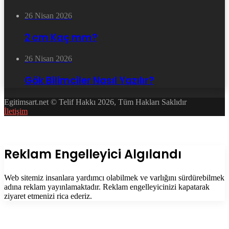
26 Nisan 2026
2 cm Kaç mm?
26 Nisan 2026
Gök Bilimciler Nasıl Yazılır?
Egitimsart.net © Telif Hakkı 2026, Tüm Hakları Saklıdır
İletişim
Facebook
Twitter
WhatsApp
Telegram
Başa
dön
tuşu
Kapalı
Reklam Engelleyici Algılandı
Web sitemiz insanlara yardımcı olabilmek ve varlığını sürdürebilmek
adına reklam yayınlamaktadır. Reklam engelleyicinizi kapatarak
ziyaret etmenizi rica ederiz.