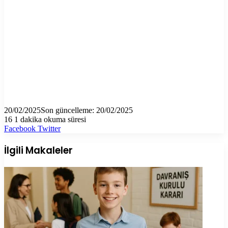
20/02/2025
Son güncelleme: 20/02/2025
16
1 dakika okuma süresi
LinkedIn
Tumblr
Pinterest
Reddit
VKontakte
E-
Yazdır
Facebook
Twitter
Posta
ile
İlgili Makaleler
paylaş