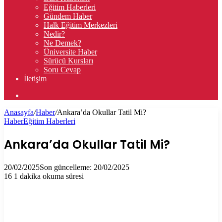
Eğitim Haberleri
Gündem Haber
Halk Eğitim Merkezleri
Nedir?
Ne Demek?
Üniversite Haber
Sürücü Kursları
Soru Cevap
İletişim
Arama
yap
Anasayfa
/
Haber
/
Ankara’da Okullar Tatil Mi?
...
Haber
Eğitim Haberleri
Ankara’da Okullar Tatil Mi?
20/02/2025
Son güncelleme: 20/02/2025
16
1 dakika okuma süresi