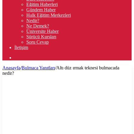
Eğitim Haberleri
Gündem Haber
Halk Eğitim Merkezleri
Nedir?
Ne Demek?
Üniversite Haber
Sürücü Kursları
Soru Cevap
İletişim
Arama
yap
Anasayfa
/
Bulmaca Yanıtları
/
Altı düz ırmak teknesi bulmacada
...
nedir?