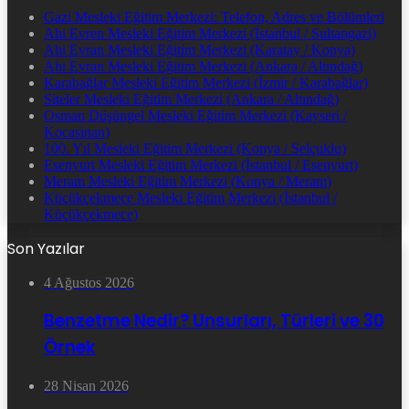
Gazi Mesleki Eğitim Merkezi: Telefon, Adres ve Bölümleri
Ahi Evren Mesleki Eğitim Merkezi (İstanbul / Sultangazi)
Ahi Evran Mesleki Eğitim Merkezi (Karatay / Konya)
Ahi Evran Mesleki Eğitim Merkezi (Ankara / Altındağ)
Karabağlar Mesleki Eğitim Merkezi (İzmir / Karabağlar)
Siteler Mesleki Eğitim Merkezi (Ankara / Altındağ)
Osman Düşüngel Mesleki Eğitim Merkezi (Kayseri /
Kocasinan)
100. Yıl Mesleki Eğitim Merkezi (Konya / Selçuklu)
Esenyurt Mesleki Eğitim Merkezi (İstanbul / Esenyurt)
Meram Mesleki Eğitim Merkezi (Konya / Meram)
Küçükçekmece Mesleki Eğitim Merkezi (İstanbul /
Küçükçekmece)
Son Yazılar
4 Ağustos 2026
Benzetme Nedir? Unsurları, Türleri ve 30
Örnek
28 Nisan 2026