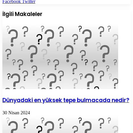
LinkedIn
Tumblr
Pinterest
Reddit
VKontakte
E-
Yazdır
Facebook
Twitter
Posta
ile
İlgili Makaleler
paylaş
Dünyadaki en yüksek tepe bulmacada nedir?
30 Nisan 2024