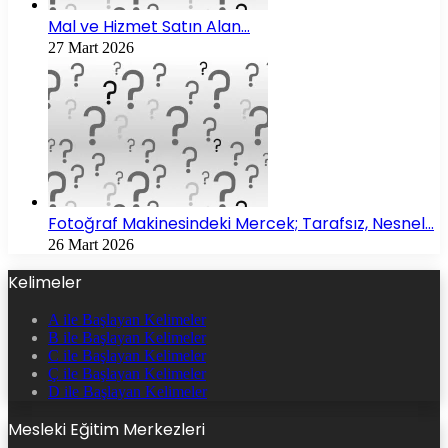
Mal ve Hizmet Satın Alan…
27 Mart 2026
Fotoğraf Makinesindeki Mercek; Tarafsız, Nesnel…
26 Mart 2026
Kelimeler
A ile Başlayan Kelimeler
B ile Başlayan Kelimeler
C ile Başlayan Kelimeler
Ç ile Başlayan Kelimeler
D ile Başlayan Kelimeler
Mesleki Eğitim Merkezleri