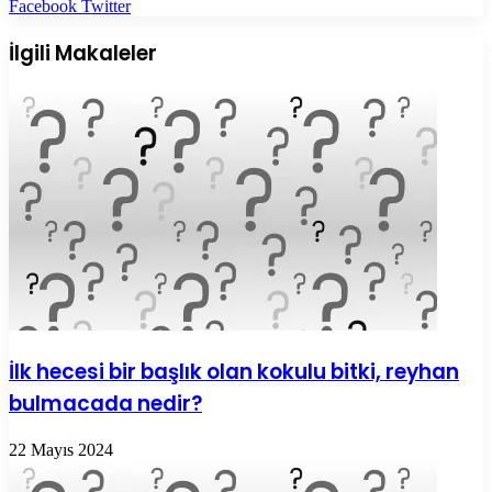
LinkedIn
Tumblr
Pinterest
Reddit
VKontakte
E-
Yazdır
Facebook
Twitter
Posta
ile
İlgili Makaleler
paylaş
İlk hecesi bir başlık olan kokulu bitki, reyhan
bulmacada nedir?
22 Mayıs 2024