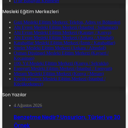
D ile Başlayan Kelimeler
Mesleki Eğitim Merkezleri
Gazi Mesleki Eğitim Merkezi: Telefon, Adres ve Bölümleri
Ahi Evren Mesleki Eğitim Merkezi (İstanbul / Sultangazi)
Ahi Evran Mesleki Eğitim Merkezi (Karatay / Konya)
Ahi Evran Mesleki Eğitim Merkezi (Ankara / Altındağ)
Karabağlar Mesleki Eğitim Merkezi (İzmir / Karabağlar)
Siteler Mesleki Eğitim Merkezi (Ankara / Altındağ)
Osman Düşüngel Mesleki Eğitim Merkezi (Kayseri /
Kocasinan)
100. Yıl Mesleki Eğitim Merkezi (Konya / Selçuklu)
Esenyurt Mesleki Eğitim Merkezi (İstanbul / Esenyurt)
Meram Mesleki Eğitim Merkezi (Konya / Meram)
Küçükçekmece Mesleki Eğitim Merkezi (İstanbul /
Küçükçekmece)
Son Yazılar
4 Ağustos 2026
Benzetme Nedir? Unsurları, Türleri ve 30
Örnek