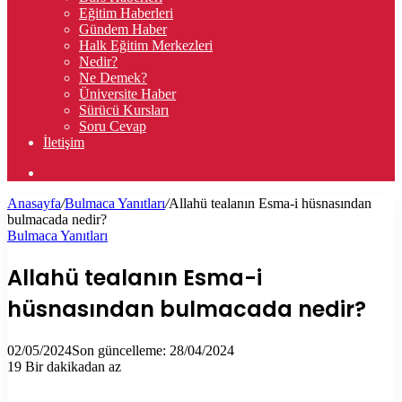
Eğitim Haberleri
Gündem Haber
Halk Eğitim Merkezleri
Nedir?
Ne Demek?
Üniversite Haber
Sürücü Kursları
Soru Cevap
İletişim
Arama
yap
Anasayfa
/
Bulmaca Yanıtları
/
Allahü tealanın Esma-i hüsnasından
...
bulmacada nedir?
Bulmaca Yanıtları
Allahü tealanın Esma-i
hüsnasından bulmacada nedir?
02/05/2024
Son güncelleme: 28/04/2024
19
Bir dakikadan az