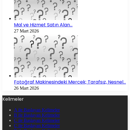
Mal ve Hizmet Satın Alan…
27 Mart 2026
Fotoğraf Makinesindeki Mercek; Tarafsız, Nesnel…
26 Mart 2026
Kelimeler
A ile Başlayan Kelimeler
B ile Başlayan Kelimeler
C ile Başlayan Kelimeler
Ç ile Başlayan Kelimeler