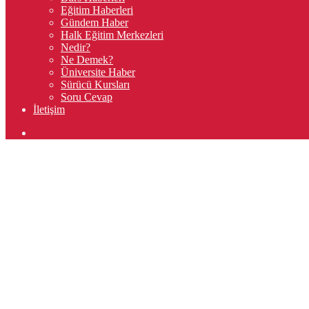
Eğitim Haberleri
Gündem Haber
Halk Eğitim Merkezleri
Nedir?
Ne Demek?
Üniversite Haber
Sürücü Kursları
Soru Cevap
İletişim
Arama
yap
...