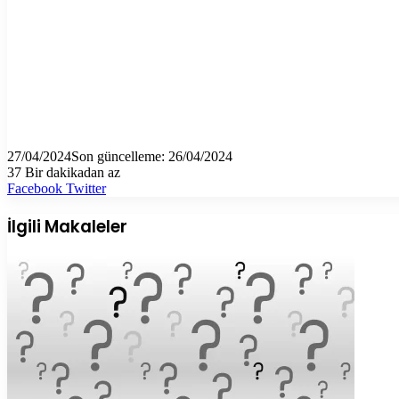
27/04/2024
Son güncelleme: 26/04/2024
37
Bir dakikadan az
LinkedIn
Tumblr
Pinterest
Reddit
VKontakte
E-
Yazdır
Facebook
Twitter
Posta
ile
İlgili Makaleler
paylaş