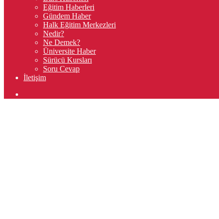
Eğitim Haberleri
Gündem Haber
Halk Eğitim Merkezleri
Nedir?
Ne Demek?
Üniversite Haber
Sürücü Kursları
Soru Cevap
İletişim
Arama
yap
...