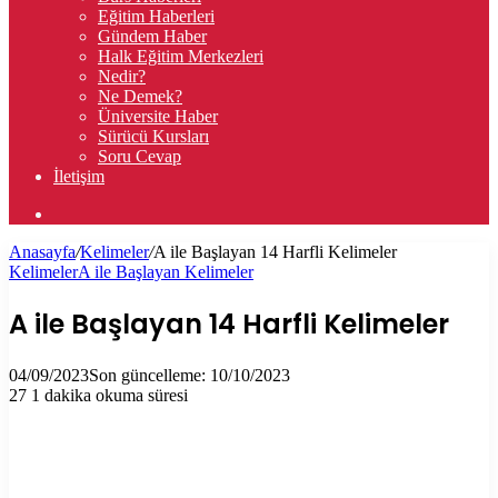
Eğitim Haberleri
Gündem Haber
Halk Eğitim Merkezleri
Nedir?
Ne Demek?
Üniversite Haber
Sürücü Kursları
Soru Cevap
İletişim
Arama
yap
Anasayfa
/
Kelimeler
/
A ile Başlayan 14 Harfli Kelimeler
...
Kelimeler
A ile Başlayan Kelimeler
A ile Başlayan 14 Harfli Kelimeler
04/09/2023
Son güncelleme: 10/10/2023
27
1 dakika okuma süresi