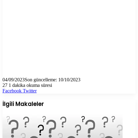
04/09/2023
Son güncelleme: 10/10/2023
27
1 dakika okuma süresi
LinkedIn
Tumblr
Pinterest
Reddit
VKontakte
E-
Yazdır
Facebook
Twitter
Posta
ile
İlgili Makaleler
paylaş