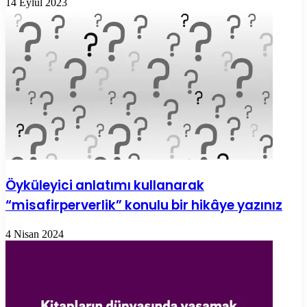
14 Eylül 2023
Öyküleyici anlatımı kullanarak
“misafirperverlik” konulu bir hikâye yazınız
4 Nisan 2024