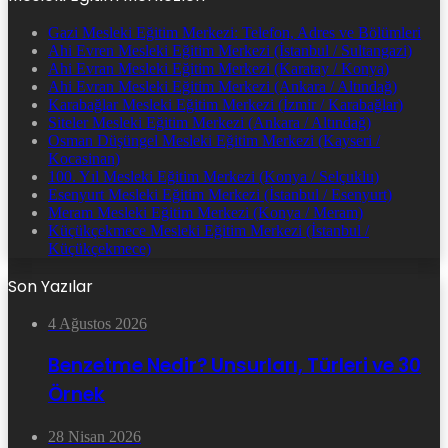
Gazi Mesleki Eğitim Merkezi: Telefon, Adres ve Bölümleri
Ahi Evren Mesleki Eğitim Merkezi (İstanbul / Sultangazi)
Ahi Evran Mesleki Eğitim Merkezi (Karatay / Konya)
Ahi Evran Mesleki Eğitim Merkezi (Ankara / Altındağ)
Karabağlar Mesleki Eğitim Merkezi (İzmir / Karabağlar)
Siteler Mesleki Eğitim Merkezi (Ankara / Altındağ)
Osman Düşüngel Mesleki Eğitim Merkezi (Kayseri /
Kocasinan)
100. Yıl Mesleki Eğitim Merkezi (Konya / Selçuklu)
Esenyurt Mesleki Eğitim Merkezi (İstanbul / Esenyurt)
Meram Mesleki Eğitim Merkezi (Konya / Meram)
Küçükçekmece Mesleki Eğitim Merkezi (İstanbul /
Küçükçekmece)
Son Yazılar
4 Ağustos 2026
Benzetme Nedir? Unsurları, Türleri ve 30
Örnek
28 Nisan 2026