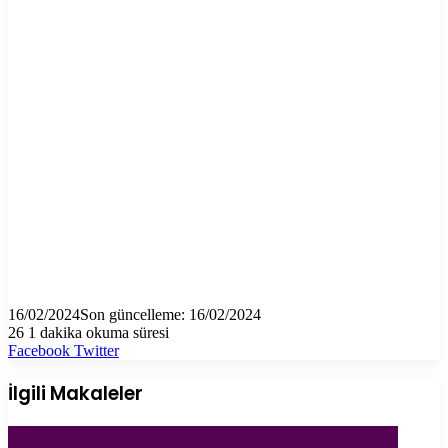
16/02/2024
Son güncelleme: 16/02/2024
26
1 dakika okuma süresi
LinkedIn
Tumblr
Pinterest
Reddit
VKontakte
E-
Yazdır
Facebook
Twitter
Posta
ile
İlgili Makaleler
paylaş