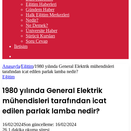
Eğitim Haberleri
Gündem Haber
Halk Eğitim Merkezleri
Nedir?
Ne Demek?
Üniversite Haber
Sürücü Kursları
Soru Cevap
İletişim
Arama
yap
Anasayfa
/
Eğitim
/
1980 yılında General Elektrik mühendisleri
...
tarafından icat edilen parlak lamba nedir?
Eğitim
1980 yılında General Elektrik
mühendisleri tarafından icat
edilen parlak lamba nedir?
16/02/2024
Son güncelleme: 16/02/2024
26
1 dakika okuma süresi