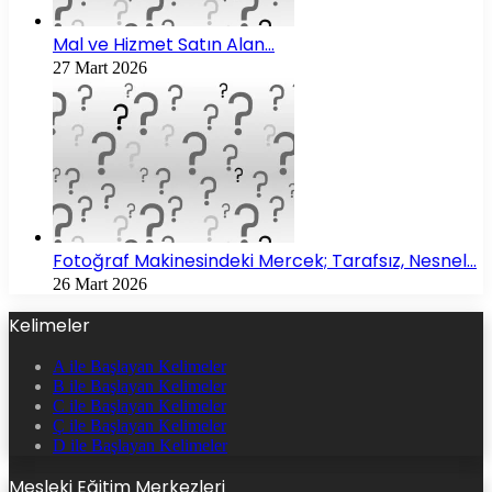
Mal ve Hizmet Satın Alan…
27 Mart 2026
Fotoğraf Makinesindeki Mercek; Tarafsız, Nesnel…
26 Mart 2026
Kelimeler
A ile Başlayan Kelimeler
B ile Başlayan Kelimeler
C ile Başlayan Kelimeler
Ç ile Başlayan Kelimeler
D ile Başlayan Kelimeler
Mesleki Eğitim Merkezleri